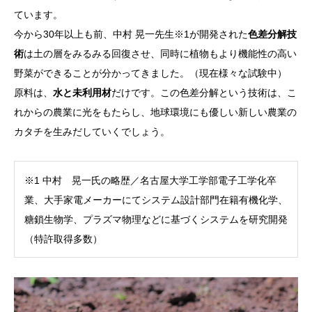
ています。
今から30年以上も前、中村 晃一先生※1が開発された
色差分解技
術
は土の層をみるみる回復させ、同時に植物もより機能性の高い
野菜ができることが分かってきました。（現在様々な試験中）
原料は、
水と未利用材
だけです。この色差分解という技術は、こ
れからの農業に光をもたらし、地球環境にも優しい新しい農業の
カタチを生みだしていくでしょう。
※1 中村 晃一氏の略歴／名古屋大学工学部電子工学化卒
業、大手家電メーカーにてシステム設計部門在籍有機化学、
糖鎖生物学、プラズマ物理などに基づくシステムを研究開発
（特許取得多数）