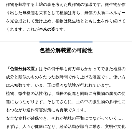
作物を栽培する土壌の事を考えた農作物の循環です。微生物が作
り出した無機態を栄養として植物は育ち、無償の太陽エネルギー
を光合成として受け止め、植物は微生物とともに土を作り続けて
くれます。これが
本来の姿
です。
色差分解装置の可能性
「色差分解装置」
はその何千年も何万年もかかってできた地層の
成分と類似のものをたった数時間で作り上げる装置です。使い方
は未知数です。いま、正に様々な試験が行われています。
植物、微生物の活性化は、成長の促進と同時に有機物の腐食の促
進にもつながります。そしてさらに、土の中の微生物の多様性に
もつながり連作障害対策にも貢献できます。
安全な食料が確保でき、それが地球の平和につながっていく…。
まずは、人々が健康になり、経済活動が順当に動き、文明や文化